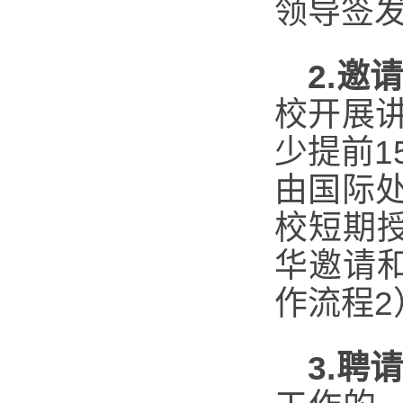
领导签
2.
邀
校开展
少提前
由国际
校短期
华邀请
作流程2
3.
聘