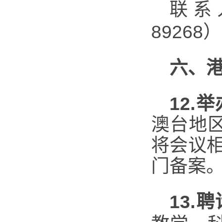
联系
89268）
六、
12.
举
澳台地
将会议
门备案。
13.
聘