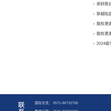
浙财搭
穿越陆
我校港澳
我校港
2024
国际交流：
0571-86732766