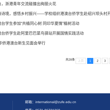
台，浙港青年交流碰撞出绚丽火花
游诗境，感悟乡村振兴——学校组织港澳台侨学生赴绍兴坝头村
台学生参加“共植同心树 同印华夏情”植树活动
澳台侨学生赴阿里巴巴菜鸟驿站开展国情实践活动
级华侨港澳台新生见面会举行
共28条
上页
1
2
3
邮箱：international@zufe.edu.cn