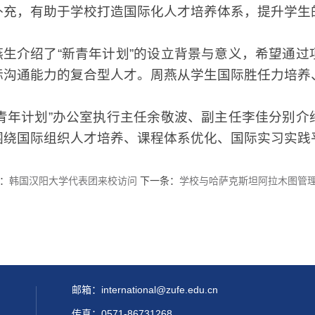
补充，有助于学校打造国际化人才培养体系，提升学生
燕生介绍了“新青年计划”的设立背景与意义，希望通
际沟通能力的复合型人才。周燕从学生国际胜任力培养
新青年计划”办公室执行主任余敬波、副主任李佳分别
围绕国际组织人才培养、课程体系优化、国际实习实践
：
韩国汉阳大学代表团来校访问
下一条：
学校与哈萨克斯坦阿拉木图管
邮箱：international@zufe.edu.cn
传真：0571-86731268