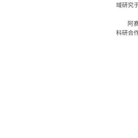
域研究
阿
科研合