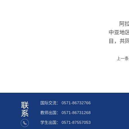
阿
中亚地
目，共
上一条
国际交流：
0571-86732766
教师出国：
0571-86731268
学生出国：
0571-87557053