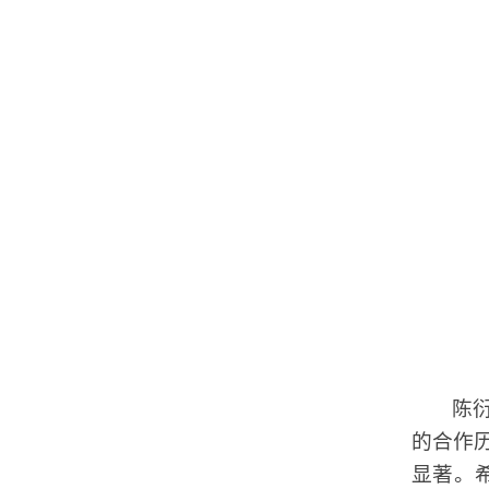
陈
的合作
显著。