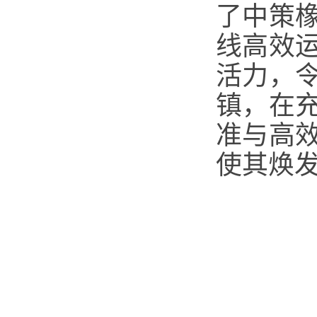
了中策
线高效
活力，
镇，在
准与高
使其焕